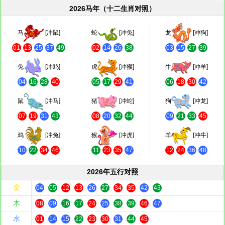
2026马年（十二生肖对照）
马
[冲鼠]
蛇
[冲兔]
龙
[冲狗]
01
13
25
37
49
02
14
26
38
03
15
27
39
兔
[冲鸡]
虎
[冲猴]
牛
[冲羊]
04
16
28
40
05
17
29
41
06
18
30
42
鼠
[冲马]
猪
[冲蛇]
狗
[冲龙]
07
19
31
43
08
20
32
44
09
21
33
45
鸡
[冲兔]
猴
[冲虎]
羊
[冲牛]
10
22
34
46
11
23
35
47
12
24
36
48
2026年五行对照
金
04
05
12
13
26
27
34
35
42
43
木
08
09
16
17
24
25
38
39
46
47
水
01
14
15
22
23
30
31
44
45