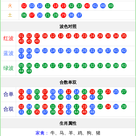
火
02
03
10
11
18
19
32
33
40
41
48
49
土
06
07
20
21
28
29
36
37
波色对照
01
02
07
08
12
13
18
19
23
24
29
30
34
35
红波
40
45
46
03
04
09
10
14
15
20
25
26
31
36
37
41
42
蓝波
47
48
05
06
11
16
17
21
22
27
28
32
33
38
39
43
绿波
44
49
合数单双
01
03
05
07
09
10
12
14
16
18
21
23
25
27
合单
29
30
32
34
36
38
41
43
45
47
49
02
04
06
08
11
13
15
17
19
20
22
24
26
28
合双
31
33
35
37
39
40
42
44
46
48
生肖属性
家禽：
牛、马、羊、鸡、狗、猪