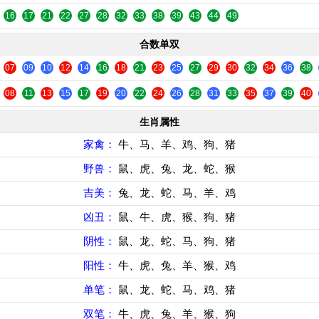
16
17
21
22
27
28
32
33
38
39
43
44
49
合数单双
07
09
10
12
14
16
18
21
23
25
27
29
30
32
34
36
38
08
11
13
15
17
19
20
22
24
26
28
31
33
35
37
39
40
生肖属性
家禽：
牛、马、羊、鸡、狗、猪
野兽：
鼠、虎、兔、龙、蛇、猴
吉美：
兔、龙、蛇、马、羊、鸡
凶丑：
鼠、牛、虎、猴、狗、猪
阴性：
鼠、龙、蛇、马、狗、猪
阳性：
牛、虎、兔、羊、猴、鸡
单笔：
鼠、龙、蛇、马、鸡、猪
双笔：
牛、虎、兔、羊、猴、狗