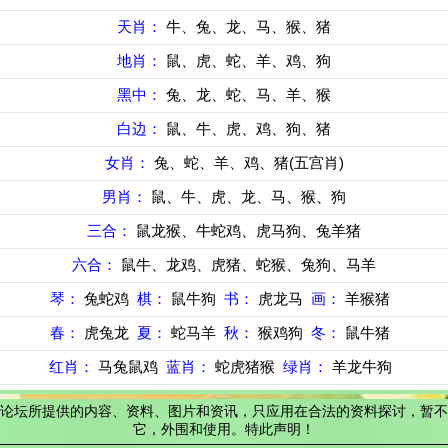
天肖：
牛、兔、龙、马、猴、猪
地肖：
鼠、虎、蛇、羊、鸡、狗
黑中：
兔、龙、蛇、马、羊、猴
白边：
鼠、牛、虎、鸡、狗、猪
女肖：
兔、蛇、羊、鸡、猪(五宫肖)
男肖：
鼠、牛、虎、龙、马、猴、狗
三合：
鼠龙猴、牛蛇鸡、虎马狗、兔羊猪
六合：
鼠牛、龙鸡、虎猪、蛇猴、兔狗、马羊
琴：
兔蛇鸡
棋：
鼠牛狗
书：
虎龙马
画：
羊猴猪
春：
虎兔龙
夏：
蛇马羊
秋：
猴鸡狗
冬：
鼠牛猪
红肖：
马兔鼠鸡
蓝肖：
蛇虎猪猴
绿肖：
羊龙牛狗
论坛所提供的内容、资料、图片和资讯，只应用在合法的资料探讨，暂不
它，外围和使用。特此声明！