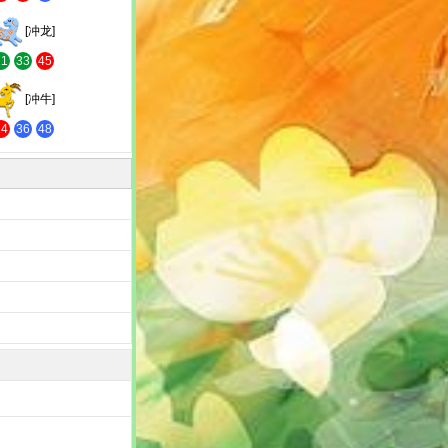
[冲龙]
21
33
45
[冲牛]
24
36
48