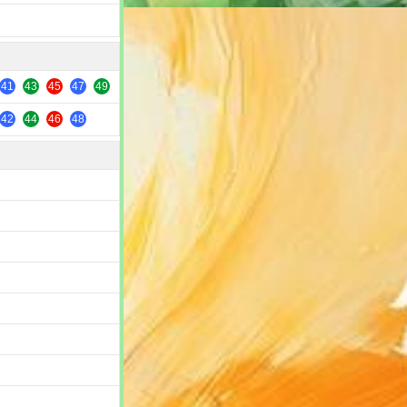
41
43
45
47
49
42
44
46
48