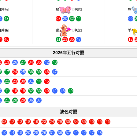
[冲马]
猪
[冲蛇]
狗
1
43
08
20
32
44
09
[冲兔]
猴
[冲虎]
羊
4
46
11
23
35
47
12
2026年五行对照
2
13
26
27
34
35
42
43
6
17
24
25
38
39
46
47
5
22
23
30
31
44
45
0
11
18
19
32
33
40
41
48
49
0
21
28
29
36
37
波色对照
08
12
13
18
19
23
24
29
30
34
35
40
45
46
10
14
15
20
25
26
31
36
37
41
42
47
48