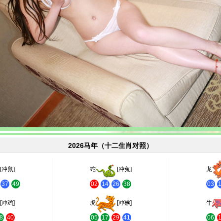
2026马年（十二生肖对照）
[冲鼠]
蛇
[冲兔]
龙
37
49
02
14
26
38
03
[冲鸡]
虎
[冲猴]
牛
8
40
05
17
29
41
06